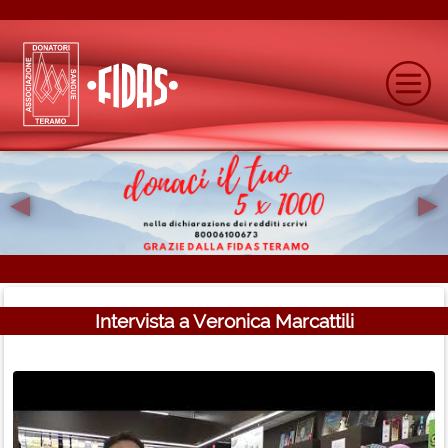
◂
▸
Previous
N
Intervista a Veronica Marcattili