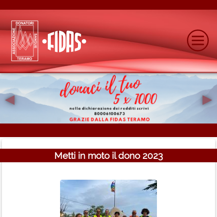
◂
▸
Previous
N
Metti in moto il dono 2023