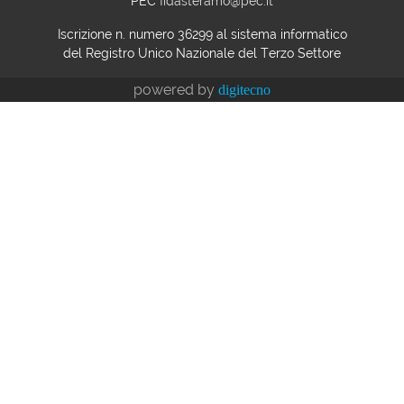
PEC
fidasteramo@pec.it
Iscrizione n. numero
36299
al sistema informatico
del Registro Unico Nazionale del Terzo Settore
powered by
digitecno