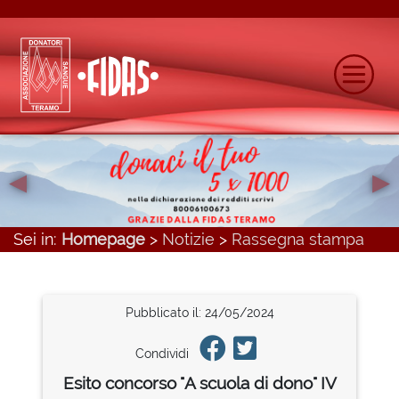
◂
▸
Previous
N
Sei in:
Homepage
>
Notizie
>
Rassegna stampa
Pubblicato il: 24/05/2024
Condividi
Esito concorso "A scuola di dono" IV